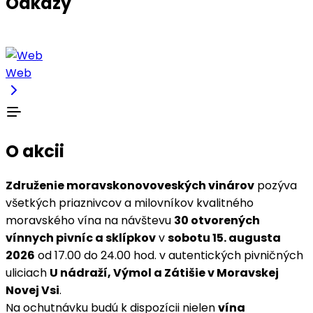
Odkazy
Web
O akcii
Združenie moravskonovoveských vinárov
pozýva
všetkých priaznivcov a milovníkov kvalitného
moravského vína na návštevu
30 otvorených
vínnych pivníc a sklípkov
v
sobotu 15. augusta
2026
od 17.00 do 24.00 hod. v autentických pivničných
uliciach
U nádraží, Výmol a Zátišie v Moravskej
Novej Vsi
.
Na ochutnávku budú k dispozícii nielen
vína