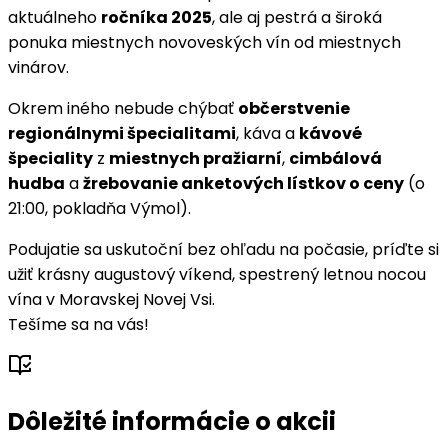
aktuálneho
ročníka 2025
, ale aj pestrá a široká
ponuka miestnych novoveských vín od miestnych
vinárov.
Okrem iného nebude chýbať
občerstvenie
regionálnymi špecialitami
, káva a
kávové
špeciality
z
miestnych pražiarní
,
cimbálová
hudba
a
žrebovanie anketových lístkov o ceny
(o
21:00, pokladňa Výmol).
Podujatie sa uskutoční bez ohľadu na počasie, príďte si
užiť krásny augustový víkend, spestrený letnou nocou
vína v Moravskej Novej Vsi.
Tešíme sa na vás!
Dôležité informácie o akcii