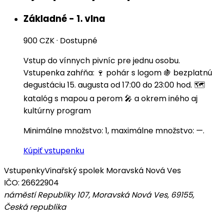
Základné - 1. vlna
900 CZK
·
Dostupné
Vstup do vínnych pivníc pre jednu osobu.
Vstupenka zahŕňa: 🍷 pohár s logom 🍇 bezplatnú
degustáciu 15. augusta od 17:00 do 23:00 hod. 🗺️
katalóg s mapou a perom 🎤 a okrem iného aj
kultúrny program
Minimálne množstvo: 1, maximálne množstvo: —.
Kúpiť vstupenku
Vstupenky
Vinařský spolek Moravská Nová Ves
IČO: 26622904
náměstí Republiky 107, Moravská Nová Ves, 69155
,
Česká republika