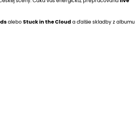
českej scény. Čaká vás energická, prepracovaná
live
nds
alebo
Stuck in the Cloud
a ďalšie skladby z albumu