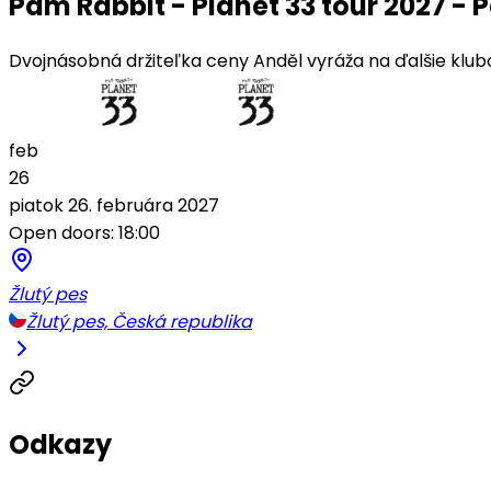
Pam Rabbit - Planet 33 tour 2027 - 
Dvojnásobná držiteľka ceny Anděl vyráža na ďalšie klub
feb
26
piatok 26. februára 2027
Open doors: 18:00
Žlutý pes
Žlutý pes, Česká republika
Odkazy