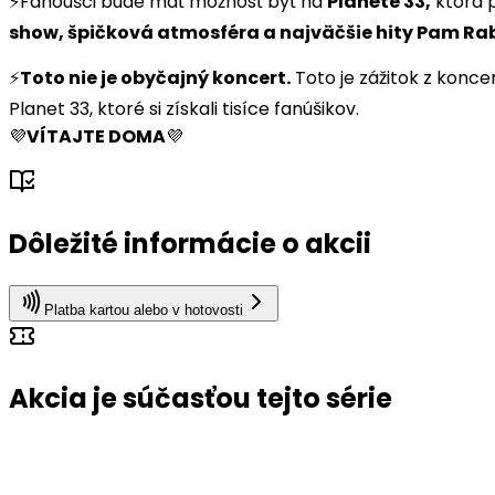
⚡️Fanoušci bude mať možnosť byť na
Planéte 33,
ktorá 
show, špičková atmosféra a najväčšie hity Pam Rab
⚡️
Toto nie je obyčajný koncert.
Toto je zážitok z koncer
Planet 33, ktoré si získali tisíce fanúšikov.
💜
VÍTAJTE DOMA
💜
Dôležité informácie o akcii
Platba kartou alebo v hotovosti
Akcia je súčasťou tejto série