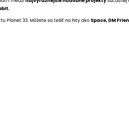
patrí medzi
najvýraznejšie hudobné projekty
súčasnej 
bit.
tu Planet 33. Môžete sa tešiť na hity ako
Space, DM Frie