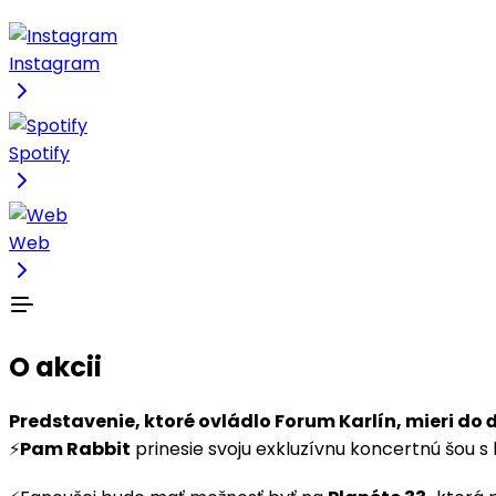
Instagram
Spotify
Web
O akcii
Predstavenie, ktoré ovládlo Forum Karlín, mieri do 
⚡️
Pam Rabbit
prinesie svoju exkluzívnu koncertnú šou s