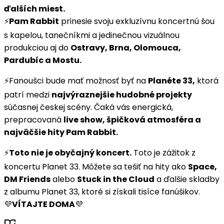
ďalších miest.
⚡️
Pam Rabbit
prinesie svoju exkluzívnu koncertnú šou
s kapelou, tanečníkmi a jedinečnou vizuálnou
produkciou aj do
Ostravy, Brna, Olomouca,
Pardubíc a Mostu.
⚡️Fanoušci bude mať možnosť byť na
Planéte 33,
ktorá
patrí medzi
najvýraznejšie hudobné projekty
súčasnej českej scény. Čaká vás energická,
prepracovaná
live show, špičková atmosféra a
najväčšie hity Pam Rabbit.
⚡️
Toto nie je obyčajný koncert.
Toto je zážitok z
koncertu Planet 33. Môžete sa tešiť na hity ako
Space,
DM Friends
alebo
Stuck in the Cloud
a ďalšie skladby
z albumu Planet 33, ktoré si získali tisíce fanúšikov.
💜
VÍTAJTE DOMA
💜