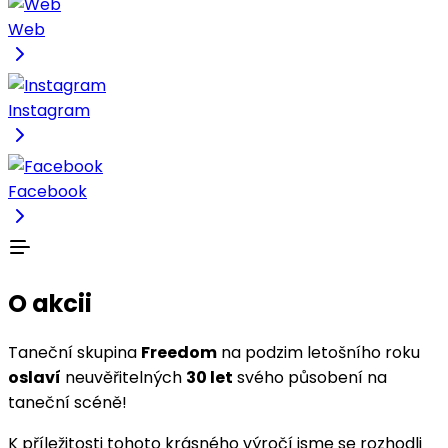
Web
Instagram
Facebook
O akcii
Taneční skupina
Freedom
na podzim letošního roku
oslaví
neuvěřitelných
30 let
svého působení na
taneční scéně!
K příležitosti tohoto krásného výročí jsme se rozhodli