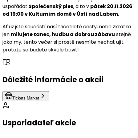
uspořádat
Společenský ples
, a to v
pátek 20.11.2026
od 19:00 v Kulturním domě v Ústí nad Labem.
Ať už jste součástí naší třicetileté cesty, nebo zkrátka
jen
milujete tanec, hudbu a dobrou zábavu
stejně
jako my, tento večer si prostě nesmíte nechat ujít,
protože se budete skvěle bavit!
Dôležité informácie o akcii
Tickets Market
Usporiadateľ akcie