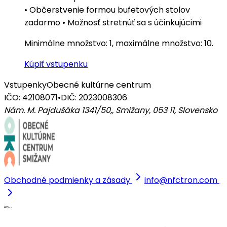
• Občerstvenie formou bufetových stolov
zadarmo • Možnosť stretnúť sa s účinkujúcimi
Minimálne množstvo: 1, maximálne množstvo: 10.
Kúpiť vstupenku
Vstupenky
Obecné kultúrne centrum
IČO: 42108071
•
DIČ: 2023008306
Nám. M. Pajdušáka 1341/50,, Smižany, 053 11
,
Slovensko
Obchodné podmienky a zásady
info@nfctron.com