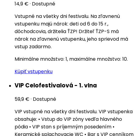
14,9 €
·
Dostupné
Vstupné na všetky dni festivalu. Na zľavnenú
vstupenku majú nárok: deti od 6 do 15 r.,
dôchodcovia, držitelia ŤZP! Držiteľ ŤZP-S má
nárok na zľavnenú vstupenku, jeho sprievod má
vstup zadarmo.
Minimálne množstvo: 1, maximálne množstvo: 10.
Kúpiť vstupenku
VIP Celofestivalová - 1. vlna
59,9 €
·
Dostupné
VIP vstupné na všetky dni festivalu. VIP vstupenka
obsahuje: • Vstup do VIP zóny vedľa hlavného
pódia • VIP stan s príjemným posedením •
Keramické splachovacie WC • Bar s VIP cenníkom