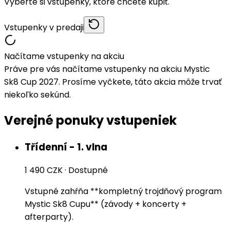
Vyberte si vstupenky, ktoré chcete kúpiť.
Vstupenky v predaji
Načítame vstupenky na akciu
Práve pre vás načítame vstupenky na akciu Mystic
Sk8 Cup 2027. Prosíme vyčkete, táto akcia môže trvať
niekoľko sekúnd.
Verejné ponuky vstupeniek
Třídenní - 1. vlna
1 490 CZK
·
Dostupné
Vstupné zahŕňa **kompletný trojdňový program
Mystic Sk8 Cupu** (závody + koncerty +
afterparty).