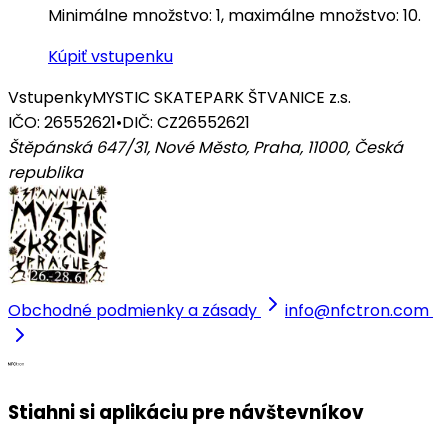
Minimálne množstvo: 1, maximálne množstvo: 10.
Kúpiť vstupenku
Vstupenky
MYSTIC SKATEPARK ŠTVANICE z.s.
IČO: 26552621
•
DIČ: CZ26552621
Štěpánská 647/31, Nové Město, Praha, 11000
,
Česká
republika
Obchodné podmienky a zásady
info@nfctron.com
Stiahni si aplikáciu pre návštevníkov