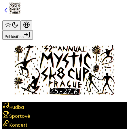
Prihlásiť sa
Hudba
Športové
Koncert