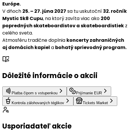
Európe.
V dňoch
25. – 27. júna 2027
sa tu uskutoční
32. ročník
Mystic Sk8 Cupu
, na ktorý zavíta viac ako
200
popredných skateboardistov a skateboardistiek
z
celého sveta.
Atmosféru tradične doplnia
koncerty zahraničných
aj domácich kapiel
a
bohatý sprievodný program.
Dôležité informácie o akcii
Platba čipom s vstupenkou
Prijímanie EUR
Kontrola zálohovaných téglikov
Tickets Market
Usporiadateľ akcie