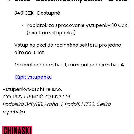
340 CZK
·
Dostupné
Poplatok za spracovanie vstupenky: 10 CZK
(min. 1 na vstupenku)
Vstup na akci do rodinného sektoru pro jedno
dítě do 15 let.
Minimálne množstvo: 1, maximálne množstvo: 4.
Kúpiť vstupenku
Vstupenky
Matchfire s.r.o.
IČO: 19227761
•
DIČ: CZ19227761
Podolská 348/88, Praha 4, Podolí, 14700
,
Česká
republika