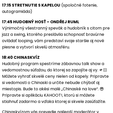
17:15 STRETNUTIE S KAPELOU
(spoločné fotenie,
autogramiáda)
17:45 HUDOBNÝ HOSŤ – ONDŘEJ RUML
Výnimočný všestranný spevák a hudobník s citom pre
jazz a swing, ktorého preslávila schopnosť bravúrne
ovládať looping, vám predstaví svoje staršie aj nové
piesne a vytvorí skvelú atmosféru.
18:40 CHINASKVÍZ
Hudobný program spestríme zábavnou talk show a
vedomostnou súťažou, do ktorej sa zapojíte aj vy. 🫵🏻
Môžete vyhrať skvelé ceny nielen od kapely. Pripravte
si vedomosti o Chinaski a určite nebude chýbať aj
miestopis. Bude to akési malé „Chinaské na love“. 😎
Pripravte si aplikáciu KAHOOT!, ktorú si môžete
stiahnuť zadarmo a vďaka ktorej si skvele zasúťažíte.
Chinaskvízom vás prevedie najlepší moderátor v