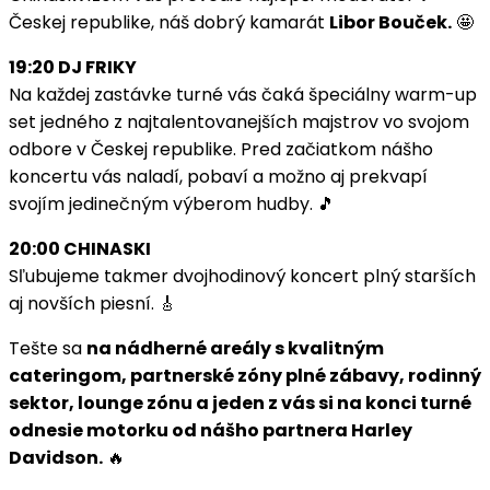
Českej republike, náš dobrý kamarát
Libor Bouček.
🤩
19:20 DJ FRIKY
Na každej zastávke turné vás čaká špeciálny warm-up
set jedného z najtalentovanejších majstrov vo svojom
odbore v Českej republike. Pred začiatkom nášho
koncertu vás naladí, pobaví a možno aj prekvapí
svojím jedinečným výberom hudby. 🎵
20:00 CHINASKI
Sľubujeme takmer dvojhodinový koncert plný starších
aj novších piesní. 🎸
Tešte sa
na nádherné areály s kvalitným
cateringom, partnerské zóny plné zábavy, rodinný
sektor, lounge zónu a jeden z vás si na konci turné
odnesie motorku od nášho partnera Harley
Davidson.
🔥