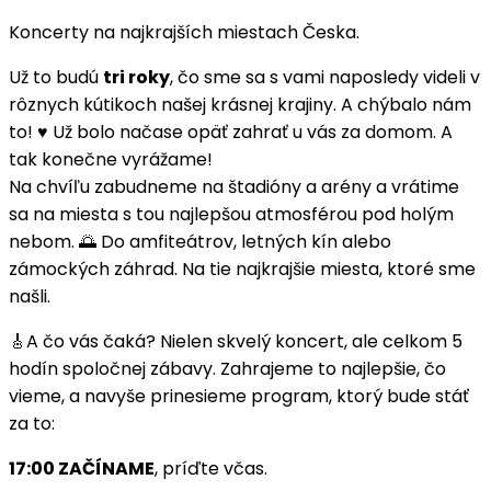
Koncerty na najkrajších miestach Česka.
Už to budú
tri roky
, čo sme sa s vami naposledy videli v
rôznych kútikoch našej krásnej krajiny. A chýbalo nám
to! ♥️ Už bolo načase opäť zahrať u vás za domom. A
tak konečne vyrážame!
Na chvíľu zabudneme na štadióny a arény a vrátime
sa na miesta s tou najlepšou atmosférou pod holým
nebom. 🌅 Do amfiteátrov, letných kín alebo
zámockých záhrad. Na tie najkrajšie miesta, ktoré sme
našli.
🎸A čo vás čaká? Nielen skvelý koncert, ale celkom 5
hodín spoločnej zábavy. Zahrajeme to najlepšie, čo
vieme, a navyše prinesieme program, ktorý bude stáť
za to:
17:00 ZAČÍNAME
, príďte včas.