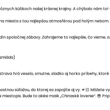
 rôznych kútikoch našej krásnej krajiny. A chýbalo nám to
na miesta s tou najlepšou atmosférou pod holým nebom.
dín spoločnej zábavy. Zahrajeme to najlepšie, čo vieme, 
ramiáda)
rava hrá veselo, smutne, sladko aj horko príbehy, ktoré 
u súťažou, do ktorej sa zapojíte aj vy. 🫵🏻 Môžete vyhr
miestopis. Bude to akési malé „Chinaské lovenie“. 😎 Prip