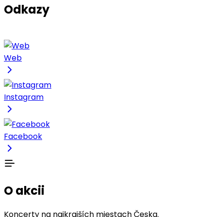
Odkazy
Web
Instagram
Facebook
O akcii
Koncerty na najkrajších miestach Česka.