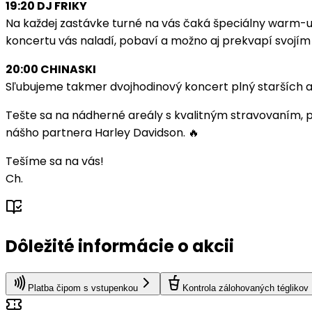
19:20 DJ FRIKY
Na každej zastávke turné na vás čaká špeciálny warm-u
koncertu vás naladí, pobaví a možno aj prekvapí svojí
20:00 CHINASKI
Sľubujeme takmer dvojhodinový koncert plný starších aj 
Tešte sa na nádherné areály s kvalitným stravovaním, pa
nášho partnera Harley Davidson. 🔥
Tešíme sa na vás!
Ch.
Dôležité informácie o akcii
Platba čipom s vstupenkou
Kontrola zálohovaných téglikov