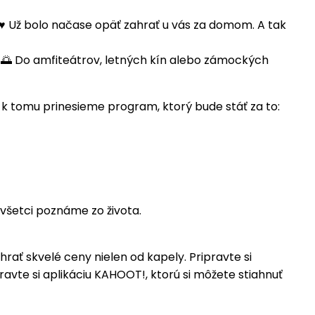
! ♥️ Už bolo načase opäť zahrať u vás za domom. A tak
 🌅 Do amfiteátrov, letných kín alebo zámockých
a k tomu prinesieme program, ktorý bude stáť za to:
všetci poznáme zo života.
ať skvelé ceny nielen od kapely. Pripravte si
ravte si aplikáciu KAHOOT!, ktorú si môžete stiahnuť