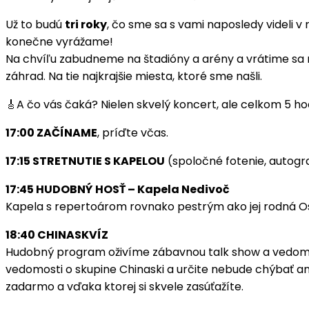
Už to budú
tri roky
, čo sme sa s vami naposledy videli v
konečne vyrážame!
Na chvíľu zabudneme na štadióny a arény a vrátime sa 
záhrad. Na tie najkrajšie miesta, ktoré sme našli.
🎸A čo vás čaká? Nielen skvelý koncert, ale celkom 5 ho
17:00 ZAČÍNAME
, príďte včas.
17:15 STRETNUTIE S KAPELOU
(spoločné fotenie, autog
17:45 HUDOBNÝ HOSŤ – Kapela Nedivoč
Kapela s repertoárom rovnako pestrým ako jej rodná Ost
18:40 CHINASKVÍZ
Hudobný program oživíme zábavnou talk show a vedomostno
vedomosti o skupine Chinaski a určite nebude chýbať ani 
zadarmo a vďaka ktorej si skvele zasúťažíte.