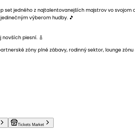
p set jedného z najtalentovanejších majstrov vo svojom 
m jedinečným výberom hudby. 🎵
novších piesní. 🎸
rtnerské zóny plné zábavy, rodinný sektor, lounge zónu a
Tickets Market