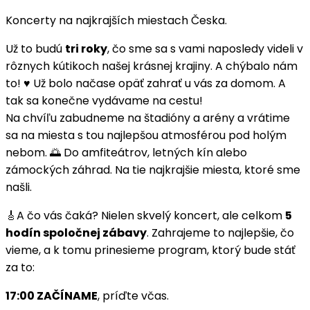
Koncerty na najkrajších miestach Česka.
Už to budú
tri roky
, čo sme sa s vami naposledy videli v
rôznych kútikoch našej krásnej krajiny. A chýbalo nám
to! ♥️ Už bolo načase opäť zahrať u vás za domom. A
tak sa konečne vydávame na cestu!
Na chvíľu zabudneme na štadióny a arény a vrátime
sa na miesta s tou najlepšou atmosférou pod holým
nebom. 🌅 Do amfiteátrov, letných kín alebo
zámockých záhrad. Na tie najkrajšie miesta, ktoré sme
našli.
🎸A čo vás čaká? Nielen skvelý koncert, ale celkom
5
hodín spoločnej zábavy
. Zahrajeme to najlepšie, čo
vieme, a k tomu prinesieme program, ktorý bude stáť
za to:
17:00 ZAČÍNAME
, príďte včas.