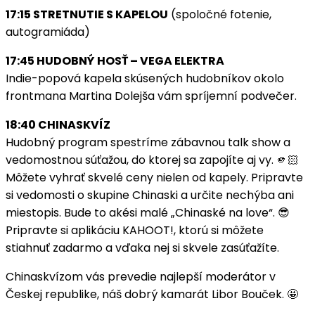
17:15 STRETNUTIE S KAPELOU
(spoločné fotenie,
autogramiáda)
17:45 HUDOBNÝ HOSŤ – VEGA ELEKTRA
Indie-popová kapela skúsených hudobníkov okolo
frontmana Martina Dolejša vám spríjemní podvečer.
18:40 CHINASKVÍZ
Hudobný program spestríme zábavnou talk show a
vedomostnou súťažou, do ktorej sa zapojíte aj vy. 🫵🏻
Môžete vyhrať skvelé ceny nielen od kapely. Pripravte
si vedomosti o skupine Chinaski a určite nechýba ani
miestopis. Bude to akési malé „Chinaské na love“. 😎
Pripravte si aplikáciu KAHOOT!, ktorú si môžete
stiahnuť zadarmo a vďaka nej si skvele zasúťažíte.
Chinaskvízom vás prevedie najlepší moderátor v
Českej republike, náš dobrý kamarát Libor Bouček. 🤩