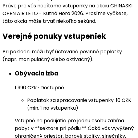
Práve pre vás načítame vstupenky na akciu CHINASKI
OPEN AIR LÉTO - Kutná Hora 2026. Prosíme vyčkete,
táto akcia môže trvať niekoľko sekúnd.
Verejné ponuky vstupeniek
Pri pokladni môžu byť účtované povinné poplatky
(napr. manipulačný alebo aktivačný).
Obývacia izba
1 990 CZK
·
Dostupné
Poplatok za spracovanie vstupenky: 10 CZK
(min. 1 na vstupenku)
Vstupné na podujatie pre jednu osobu zahŕňa
pobyt v **sektore pri pódiu.** Čaká vás vyvýšený
ohraničený priestor, barové stolíky, slnečníky,