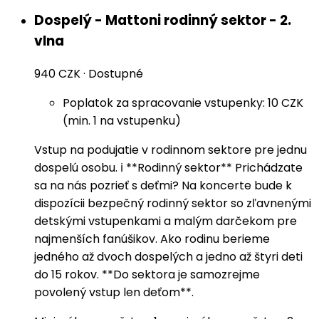
Dospelý - Mattoni rodinný sektor - 2.
vlna
940 CZK
·
Dostupné
Poplatok za spracovanie vstupenky: 10 CZK
(min. 1 na vstupenku)
Vstup na podujatie v rodinnom sektore pre jednu
dospelú osobu. ℹ️ **Rodinný sektor** Prichádzate
sa na nás pozrieť s deťmi? Na koncerte bude k
dispozícii bezpečný rodinný sektor so zľavnenými
detskými vstupenkami a malým darčekom pre
najmenších fanúšikov. Ako rodinu berieme
jedného až dvoch dospelých a jedno až štyri deti
do 15 rokov. **Do sektora je samozrejme
povolený vstup len deťom**.