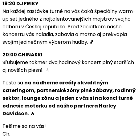
19:20 DJ FRIKY
Na každej zastávke turné na vás čaká špeciálny warm-
up set jedného z najtalentovanejších majstrov svojho
odboru v Českej republike. Pred začiatkom nášho
koncertu vás naladia, zabavia a možno aj prekvapia
svojím jedinečným výberom hudby. 🎵
20:00 CHINASKI
Sľubujeme takmer dvojhodinový koncert plný starších
aj novších piesní. 🎸
Tešte sa
na nádherné areály s kvalitným
cateringom, partnerské zóny plné zábavy, rodinný
sektor, lounge zónu a jeden z vás si na konci turné
odnesie motorku od nášho partnera Harley
Davidson.
🔥
Tešíme sa na vás!
Ch.