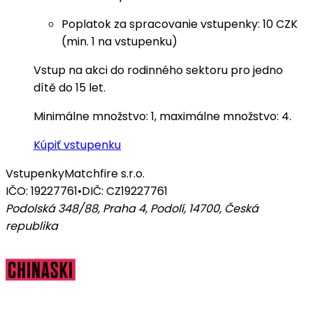
Poplatok za spracovanie vstupenky: 10 CZK
(min. 1 na vstupenku)
Vstup na akci do rodinného sektoru pro jedno
dítě do 15 let.
Minimálne množstvo: 1, maximálne množstvo: 4.
Kúpiť vstupenku
Vstupenky
Matchfire s.r.o.
IČO: 19227761
•
DIČ: CZ19227761
Podolská 348/88, Praha 4, Podolí, 14700
,
Česká
republika