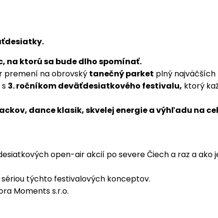
äťdesiatky.
c, na ktorú sa bude dlho spomínať.
er premení na obrovský
tanečný parket
plný najväčších
 s
3. ročníkom deväťdesiatkového festivalu,
ktorý ka
ckov, dance klasik, skvelej energie a výhľadu na cel
ťdesiatkových open-air akcií po severe Čiech a raz a ako
a sériou týchto festivalových konceptov.
ora Moments s.r.o.