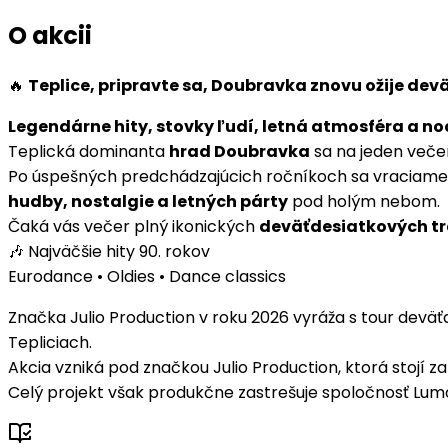
O akcii
🔥
Teplice, pripravte sa, Doubravka znovu ožije dev
Legendárne hity, stovky ľudí, letná atmosféra a no
Teplická dominanta
hrad Doubravka
sa na jeden več
Po úspešných predchádzajúcich ročníkoch sa vraciame
hudby, nostalgie a letných párty
pod holým nebom.
Čaká vás večer plný ikonických
deväťdesiatkových tra
🎶 Najväčšie hity 90. rokov
Eurodance • Oldies • Dance classics
Značka Julio Production v roku 2026 vyráža s tour devä
Tepliciach.
Akcia vzniká pod značkou Julio Production, ktorá stojí z
Celý projekt však produkčne zastrešuje spoločnosť Lum