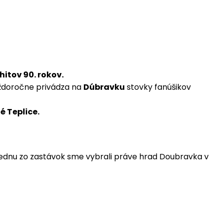
hitov 90. rokov.
ždoročne privádza na
Dúbravku
stovky fanúšikov
é Teplice.
 jednu zo zastávok sme vybrali práve hrad Doubravka v