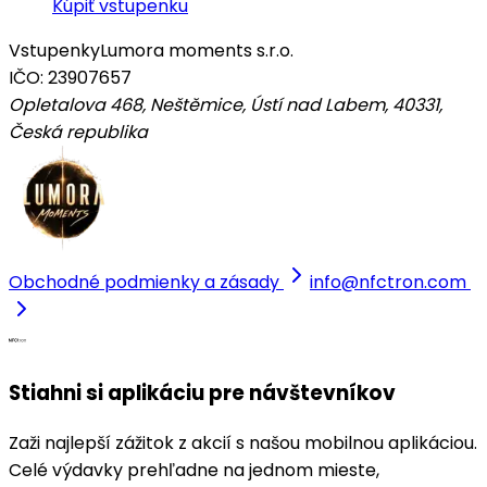
Kúpiť vstupenku
Vstupenky
Lumora moments s.r.o.
IČO: 23907657
Opletalova 468, Neštěmice, Ústí nad Labem, 40331
,
Česká republika
Obchodné podmienky a zásady
info@nfctron.com
Stiahni si aplikáciu pre návštevníkov
Zaži najlepší zážitok z akcií s našou mobilnou aplikáciou.
Celé výdavky prehľadne na jednom mieste,