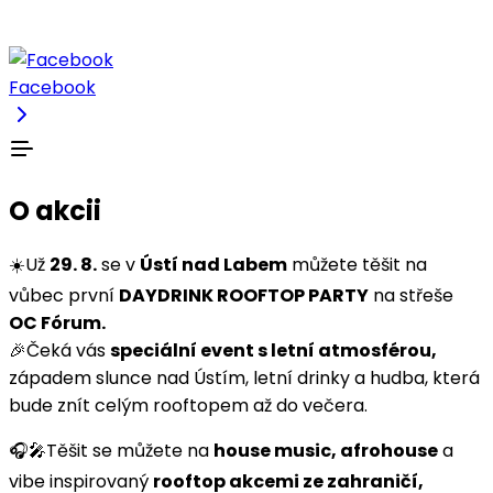
Facebook
O akcii
☀️Už
29. 8.
se v
Ústí nad Labem
můžete těšit na
vůbec první
DAYDRINK ROOFTOP PARTY
na střeše
OC Fórum.
🎉Čeká vás
speciální event s letní atmosférou,
západem slunce nad Ústím, letní drinky a hudba, která
bude znít celým rooftopem až do večera.
🎧🎤Těšit se můžete na
house music, afrohouse
a
vibe inspirovaný
rooftop akcemi ze zahraničí,