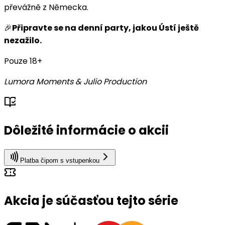
převážně z Německa.
🎉
Připravte se na denní party, jakou Ústí ještě
nezažilo.
Pouze 18+
Lumora Moments & Julio Production
Dôležité informácie o akcii
Platba čipom s vstupenkou
Akcia je súčasťou tejto série