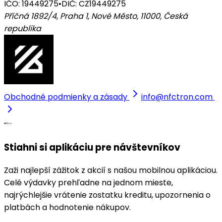
IČO: 19449275
•
DIČ: CZ19449275
Příčná 1892/4, Praha 1, Nové Město, 11000
,
Česká
republika
Obchodné podmienky a zásady
info@nfctron.com
Stiahni si aplikáciu pre návštevníkov
Zaži najlepší zážitok z akcií s našou mobilnou aplikáciou.
Celé výdavky prehľadne na jednom mieste,
najrýchlejšie vrátenie zostatku kreditu, upozornenia o
platbách a hodnotenie nákupov.