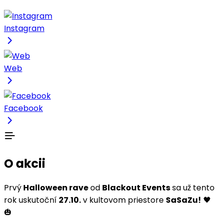
Instagram
Web
Facebook
O akcii
Prvý
Halloween rave
od
Blackout Events
sa už tento
rok uskutoční
27.10.
v kultovom priestore
SaSaZu!
🖤
🎃