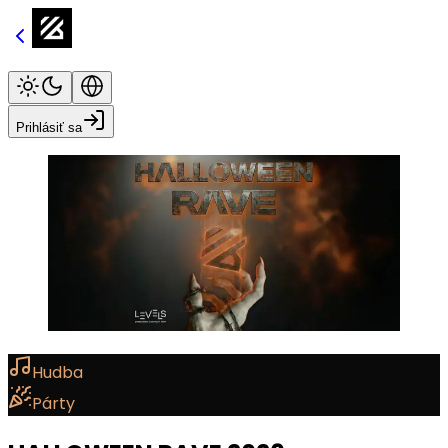
Prihlásiť sa
Hudba
Párty