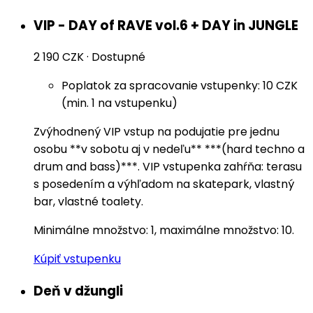
VIP - DAY of RAVE vol.6 + DAY in JUNGLE
2 190 CZK
·
Dostupné
Poplatok za spracovanie vstupenky: 10 CZK
(min. 1 na vstupenku)
Zvýhodnený VIP vstup na podujatie pre jednu
osobu **v sobotu aj v nedeľu** ***(hard techno a
drum and bass)***. VIP vstupenka zahŕňa: terasu
s posedením a výhľadom na skatepark, vlastný
bar, vlastné toalety.
Minimálne množstvo: 1, maximálne množstvo: 10.
Kúpiť vstupenku
Deň v džungli