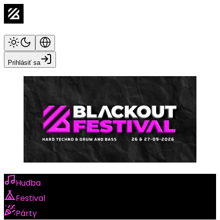
Prihlásiť sa
Hudba
Festival
Párty