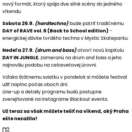
nový formát, ktorý spája dve silné scény do jedného
víkendu.
Sobota 26.9.
(hardtechno)
bude patriť tradičnému
DAY of RAVE vol. 6 (Back to School edition)
-
energickej dávke tvrdého techna v Mystic Skateparku.
Nedeľa 27.9.
(drum and bass)
otvorí novú kapitolu
DAY IN JUNGLE
, zameranú na drum and bass a jeho
najnovšiu podobu na celosvetovej úrovni.
Vďaka štátnemu sviatku v pondelok si môžete festival
užiť naplno počas oboch dní.
Line-up a detaily programu budú postupne
zverejňované na instagrame Blackout events.
Už teraz sa však môžete tešiť na víkend, aký Praha
ešte nezažila!