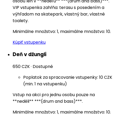
osobu len v **nedeľu** ***(drum and bass)***.
VIP vstupenka zahŕňa: terasu s posedením a
výhľadom na skatepark, vlastný bar, vlastné
toalety.
Minimálne množstvo: 1, maximálne množstvo: 10.
Kúpiť vstupenku
Deň v džungli
650 CZK
·
Dostupné
Poplatok za spracovanie vstupenky: 10 CZK
(min. 1 na vstupenku)
Vstup na akci pro jednu osobu pouze na
**neděli** ***(drum and bass)***.
Minimálne množstvo: 1, maximálne množstvo: 10.