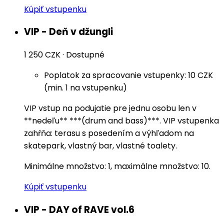
Kúpiť vstupenku
VIP - Deň v džungli
1 250 CZK
·
Dostupné
Poplatok za spracovanie vstupenky: 10 CZK
(min. 1 na vstupenku)
VIP vstup na podujatie pre jednu osobu len v
**nedeľu** ***(drum and bass)***. VIP vstupenka
zahŕňa: terasu s posedením a výhľadom na
skatepark, vlastný bar, vlastné toalety.
Minimálne množstvo: 1, maximálne množstvo: 10.
Kúpiť vstupenku
VIP - DAY of RAVE vol.6