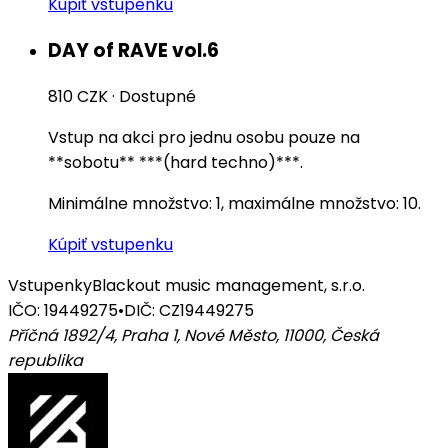
Kúpiť vstupenku
DAY of RAVE vol.6
810 CZK
·
Dostupné
Vstup na akci pro jednu osobu pouze na
**sobotu** ***(hard techno)***.
Minimálne množstvo: 1, maximálne množstvo: 10.
Kúpiť vstupenku
Vstupenky
Blackout music management, s.r.o.
IČO: 19449275
•
DIČ: CZ19449275
Příčná 1892/4, Praha 1, Nové Město, 11000
,
Česká
republika