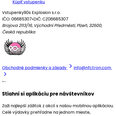
Kúpiť vstupenku
Vstupenky
90s Explosion s.r.o.
IČO: 06685307
•
DIČ: CZ06685307
Brojova 2113/16, Východní Předměstí, Plzeň, 32600
,
Česká republika
Obchodné podmienky a zásady
info@nfctron.com
Stiahni si aplikáciu pre návštevníkov
Zaži najlepší zážitok z akcií s našou mobilnou aplikáciou.
Celé výdavky prehľadne na jednom mieste,