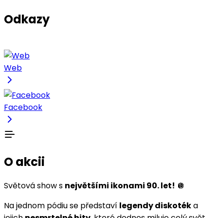
Odkazy
Web
Facebook
O akcii
Světová show s
největšími ikonami 90. let!
🪩
Na jednom pódiu se představí
legendy diskoték
a
jejich
nesmrtelné hity
, které dodnes miluje celý svět.